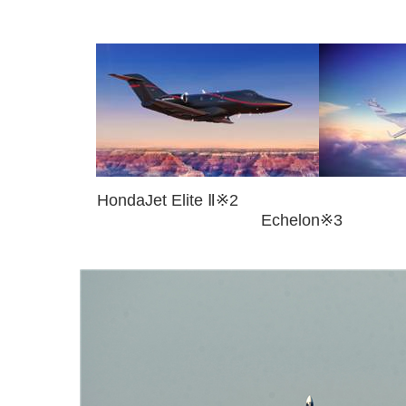
HondaJet Elite
Ⅱ※2 Ho
Echelon※3