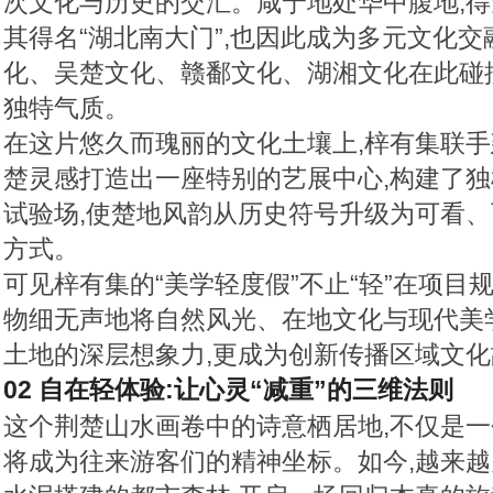
次文化与历史的交汇。咸宁地处华中腹地,
其得名“湖北南大门”,也因此成为多元文化交
化、吴楚文化、赣鄱文化、湖湘文化在此碰
独特气质。
在这片悠久而瑰丽的文化土壤上,梓有集联手
楚灵感打造出一座特别的艺展中心,构建了
试验场,使楚地风韵从历史符号升级为可看
方式。
可见梓有集的“美学轻度假”不止“轻”在项目
物细无声地将自然风光、在地文化与现代美
土地的深层想象力,更成为创新传播区域文
02 自在轻体验:让心灵“减重”的三维法则
这个荆楚山水画卷中的诗意栖居地,不仅是一
将成为往来游客们的精神坐标。如今,越来