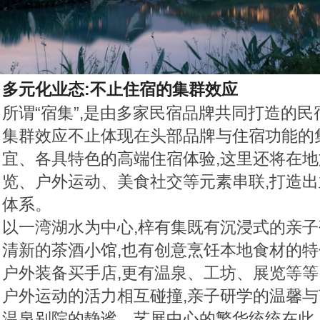
多元化业态:不止住宿的集群效应
所谓“宿集”,是由多家民宿品牌共同打造的民
集群效应不止体现在头部品牌与住宿功能的
宜、各具特色的高端住宿体验,这里还将在
览、户外运动、美食社交等元素串联,打造
体系。
以一湾湖水为中心,梓有集既有沉浸式的亲
清新的茶酒小馆,也有创意烹饪本地食材的
户外装备买手店,更有温泉、工坊、展览等
户外运动的活力相互碰撞,亲子研学的温馨与
温泉别院的静谧、艺展中心的繁华统统在此,