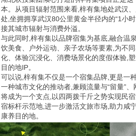
本。从项目辐射范围来看,梓有集地处武汉
处,坐拥拥享武汉80公里黄金半径内的“1小时
接其城市辐射与消费外溢。
与此同时,梓有集以品牌宿集为基底,融合温
饮美食、户外运动、亲子农场等要素,为不
化、体验沉浸化、消费场景化的度假体验,
目的地IP。
可以说,梓有集不仅是一个宿集品牌,更是一
一种城市文化的推动者,兼顾流量与“留量”
将成为一个支点,以四两拨千斤之势实现民宿
宿标杆示范地,进一步激活文旅市场,助力咸
康养目的地。