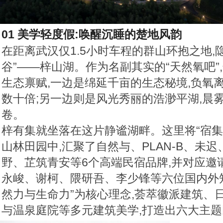
01 美学轻度假:唤醒沉睡的楚地风韵
在距离武汉仅1.5小时车程的群山环抱之地,
谷”——梓山湖。作为名副其实的“天然氧吧”
生态禀赋,一边是绵延千亩的生态秘境,负氧
数十倍;另一边则是风光秀丽的浩渺平湖,晨
卷。
梓有集就坐落在这片静谧湖畔。这里将“宿集”
山林田园中,汇聚了自然与、PLAN-B、未
野、芷筑青安等6个高端民宿品牌,并对应邀
永峻、谢柯、隈研吾、李少锋等六位国内外知
然力与生命力”为核心理念,荟萃徽派建筑、
与温泉庭院等多元建筑美学,打造出六大主