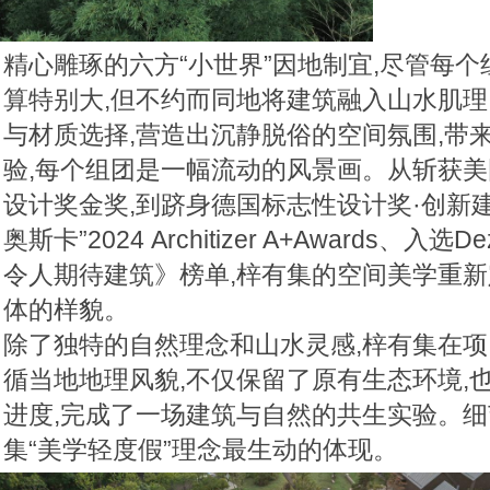
精心雕琢的六方“小世界”因地制宜,尽管每
算特别大,但不约而同地将建筑融入山水肌理
与材质选择,营造出沉静脱俗的空间氛围,带
验,每个组团是一幅流动的风景画。从斩获
设计奖金奖,到跻身德国标志性设计奖·创新
奥斯卡”2024 Architizer A+Awards、入选
令人期待建筑》榜单,梓有集的空间美学重
体的样貌。
除了独特的自然理念和山水灵感,梓有集在项
循当地地理风貌,不仅保留了原有生态环境,
进度,完成了一场建筑与自然的共生实验。细
集“美学轻度假”理念最生动的体现。