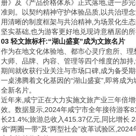
册》及《产品价格体系》正式落地,进一步
准则。以契约精神守护体验品质,以共治理念
用清晰的制度框架与共治精神,为场景化生
坚实基础,也为游客更好地兑现诗意栖居的
03 轻文旅标杆:“湖山盛宴”成为文旅名片
作为在地文化体验地、都市心灵疗愈所、理
大师、品牌、内容、管理等四个维度的加持
期间就收获行业关注与市场口碑,成为备受期
一桌沸腾着文化基因的“湖山盛宴”,即将成
全新名片。
近年来,咸宁正在大力实施文旅产业三年倍增
效。数据显示,2024年咸宁市全年接待游客81
长21.4%;旅游总收入415.37亿元,同比增长 
省“两圈一带”及“两型社会”改革试验区,20