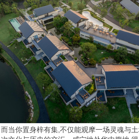
而当你置身梓有集,不仅能观摩一场灵魂与土