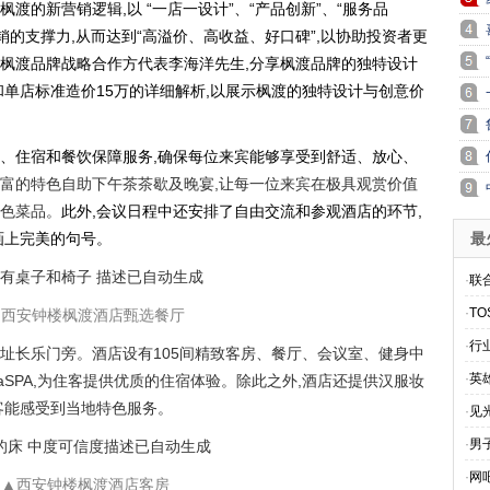
渡的新营销逻辑,以 “一店一设计”、“产品创新”、“服务品
销的支撑力,从而达到“高溢价、高收益、好口碑”,以协助投资者更
枫渡品牌战略合作方代表李海洋先生,分享枫渡品牌的独特设计
和单店标准造价15万的详细解析,以展示枫渡的独特设计与创意价
、住宿和餐饮保障服务,确保每位来宾能够享受到舒适、放心、
富的特色自助下午茶茶歇及晚宴,让每一位来宾在极具观赏价值
色菜品。
此外,会议日程中还安排了自由交流和参观酒店的环节,
画上完美的句号。
最
·
联
·
T
▲
西安钟楼枫渡酒店甄选餐厅
·
行
址长乐门旁。酒店设有105间精致客房、餐厅、会议室、健身中
·
英
aSPA,为住客提供优质的住宿体验。除此之外,酒店还提供汉服妆
客能感受到当地特色服务。
·
见
·
男
·
网
▲
西安钟楼枫渡酒店客房