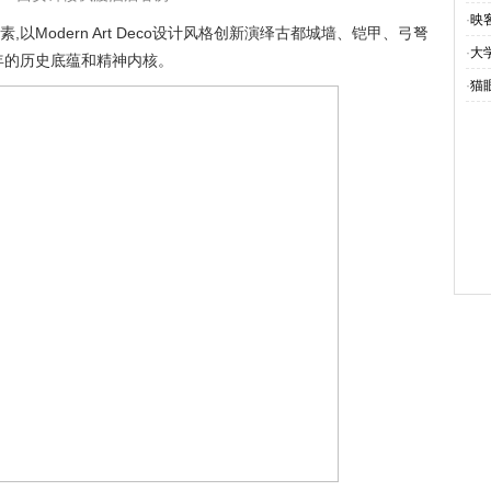
·
映
Modern Art Deco设计风格创新演绎古都城墙、铠甲、弓弩
·
大
年的历史底蕴和精神内核。
·
猫