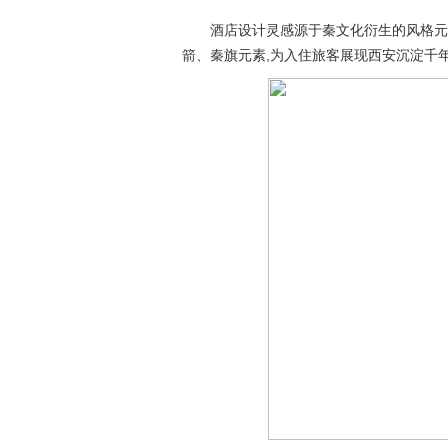
酒店设计灵感源于秦文化衍生的风格元素,以
箭、秦旗元素,为入住旅客展现西安沉淀千