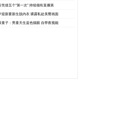
客凭借五个“第一次” 持续领衔直播第
学迎新要新生脱内衣 裸露私处美臀画面
眼童子：男童天生蓝色猫眼 自带夜视能