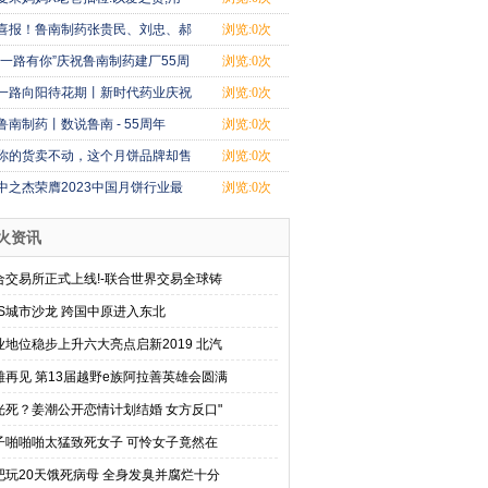
心挑果,有机
喜报！鲁南制药张贵民、刘忠、郝
浏览:0次
贵周荣获“
“一路有你”庆祝鲁南制药建厂55周
浏览:0次
年文艺晚
一路向阳待花期丨新时代药业庆祝
浏览:0次
鲁南制药建
鲁南制药丨数说鲁南 - 55周年
浏览:0次
你的货卖不动，这个月饼品牌却售
浏览:0次
罄！中之杰
中之杰荣膺2023中国月饼行业最
浏览:0次
具品牌创新力
火资讯
合交易所正式上线!-联合世界交易全球铸
OS城市沙龙 跨国中原进入东北
业地位稳步上升六大亮点启新2019 北汽
雄再见 第13届越野e族阿拉善英雄会圆满
光死？姜潮公开恋情计划结婚 女方反口"
子啪啪啪太猛致死女子 可怜女子竟然在
吧玩20天饿死病母 全身发臭并腐烂十分