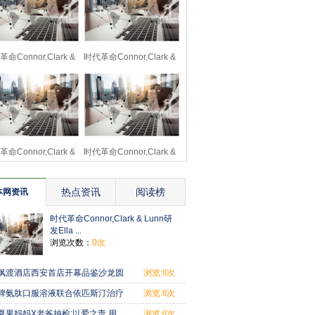
命Connor,Clark &
时代革命Connor,Clark &
Lunn研发Ella
Lunn研发Ella
命Connor,Clark &
时代革命Connor,Clark &
Lunn研发Ella
Lunn研发Ella
热点资讯
阅读榜
本网资讯
时代革命Connor,Clark & Lunn研
发Ella ...
浏览次数：
0次
枫渡酒店西安首店开幕品鉴沙龙圆
浏览:0次
满举行
脾氨肽口服溶液联合依匹斯汀治疗
浏览:0次
慢性荨麻疹
夏果妈妈X老爸抽检:以爱之责,用
浏览:0次