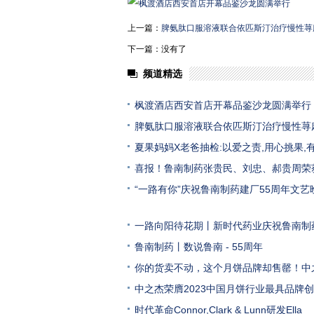
上一篇：
脾氨肽口服溶液联合依匹斯汀治疗慢性荨
下一篇：没有了
频道精选
枫渡酒店西安首店开幕品鉴沙龙圆满举行
脾氨肽口服溶液联合依匹斯汀治疗慢性荨
夏果妈妈X老爸抽检:以爱之责,用心挑果,
喜报！鲁南制药张贵民、刘忠、郝贵周荣
“一路有你”庆祝鲁南制药建厂55周年文艺
一路向阳待花期丨新时代药业庆祝鲁南制
鲁南制药丨数说鲁南 - 55周年
你的货卖不动，这个月饼品牌却售罄！中
中之杰荣膺2023中国月饼行业最具品牌
时代革命Connor,Clark & Lunn研发Ella